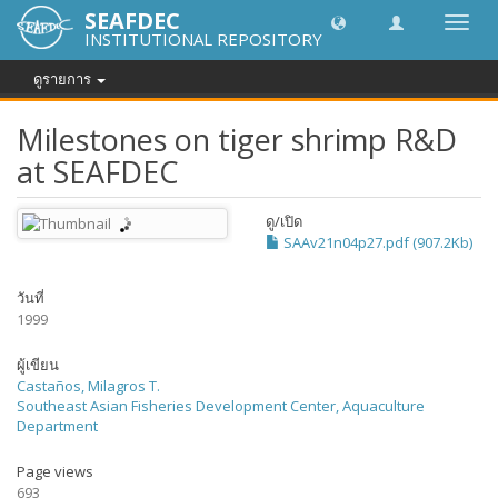
SEAFDEC
Toggl
INSTITUTIONAL REPOSITORY
navig
ดูรายการ
Milestones on tiger shrimp R&D
at SEAFDEC
ดู/
เปิด
SAAv21n04p27.pdf (907.2Kb)
วันที่
1999
ผู้เขียน
Castaños, Milagros T.
Southeast Asian Fisheries Development Center, Aquaculture
Department
Page views
693