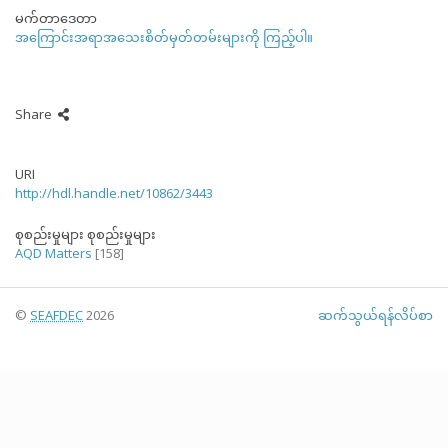
မက်တာဒေတာ
အကြောင်းအရာအသေးစိတ်မှတ်တမ်းများကို ကြည့်ပါ။
Share
URI
http://hdl.handle.net/10862/3443
စုစည်းမှုများ စုစည်းမှုများ
AQD Matters
[158]
©
SEAFDEC
2026
ဆက်သွယ်ရန်လိပ်စာ