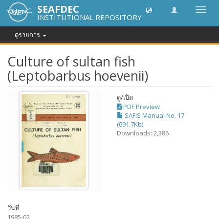
SEAFDEC
Toggl
INSTITUTIONAL REPOSITORY
navig
ดูรายการ
Culture of sultan fish
(Leptobarbus hoevenii)
ดู/
เปิด
PDF Preview
SAFIS Manual No. 17
(691.7Kb)
Downloads: 2,386
วันที่
1985-02