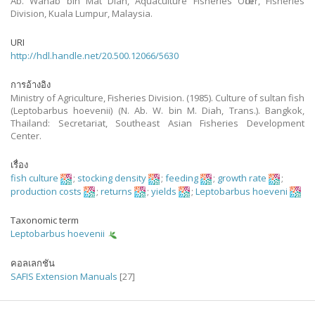
Ab. Wahab bin Mat Diah, Aquaculture Fisheries Officer, Fisheries
Division, Kuala Lumpur, Malaysia.
URI
http://hdl.handle.net/20.500.12066/5630
การอ้างอิง
Ministry of Agriculture, Fisheries Division. (1985). Culture of sultan fish
(Leptobarbus hoevenii) (N. Ab. W. bin M. Diah, Trans.). Bangkok,
Thailand: Secretariat, Southeast Asian Fisheries Development
Center.
เรื่อง
fish culture
;
stocking density
;
feeding
;
growth rate
;
production costs
;
returns
;
yields
;
Leptobarbus hoeveni
Taxonomic term
Leptobarbus hoevenii
คอลเลกชัน
SAFIS Extension Manuals
[27]