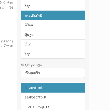
ี่ ที่รับ
ວິຊາ
จะนำมาใช้
ການເກັບກໍານີ້
ມື້​ປ່ອຍ
ຜູ້ຂຽນ
การจัดการ
ຫົວຂໍ້
ว จังหวัด
ວິຊາ
ຜູ້ໃຊ້ທີ່ລົງທະບຽນ
ເຂົ້າ​ສູ່​ລະ​ບົບ
Related Links
SEAFDEC/TD IR
SEAFDEC/AQD IR