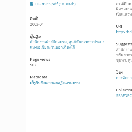
กรณีศึกษ
TD-RP-55.pdf (18.36Mb)
ผิดชอบนอ
เป็นแนว
ວັນທີ
2003-04
URI
http://h
ຜູ້ຂຽນ
สำนักงานฝ่ายฝึกอบรม, ศูนย์พัฒนาการประมง
Suggeste
แห่งเอเชียตะวันออกเฉียงใต้
สำนักงาน
ทรัพยากร
Page views
ชุมพร. ศ
907
ວິຊາ
Metadata
การจัดกา
ເບິ່ງບັນທຶກລາຍລະອຽດລາຍການ
Collecti
SEAFDEC