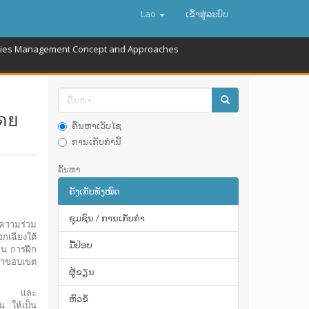
Lao
ເຂົ້າ​ສູ່​ລະ​ບົບ
ries Management Concept and Approaches
ดย
ຄົ້ນຫາເວັບໄຊ
ການເກັບກໍານີ້
ຄົ້ນຫາ
ຄັງເກັບທັງໝົດ
ຊຸມຊົນ / ການເກັບກໍາ
รความร่วม
กเฉียงใต้
ມື້​ປ່ອຍ
าน การฝึก
ดทำขอบเขต
ຜູ້ຂຽນ
การฯ และ
ຫົວຂໍ້
น ให้เป็น