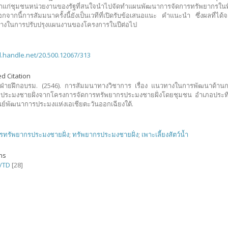
าแก่ชุมชนหน่วยงานของรัฐที่สนใจนำไปจัดทำแผนพัฒนาการจัดการทรัพยากรในพื้นท
กจากนี้การสัมมนาครั้งนี้ยังเป็นเวทีที่เปิดรับข้อเสนอแนะ คำแนะนำ ซึ่งผลที่ได้
ทางในการปรับปรุงแผนงานของโครงการในปีต่อไป
dl.handle.net/20.500.12067/313
d Citation
ฝ่ายฝึกอบรม. (2546). การสัมมนาทางวิชาการ เรื่อง แนวทางในการพัฒนาด้าน
ประมงชายฝั่งจากโครงการจัดการทรัพยากรประมงชายฝั่งโดยชุมชน อำเภอประทิ
ูนย์พัฒนาการประมงแห่งเอเชียตะวันออกเฉียงใต้.
รทรัพยากรประมงชายฝั่ง
;
ทรัพยากรประมงชายฝั่ง
;
เพาะเลี้ยงสัตว์น้ำ
ons
/TD
[28]