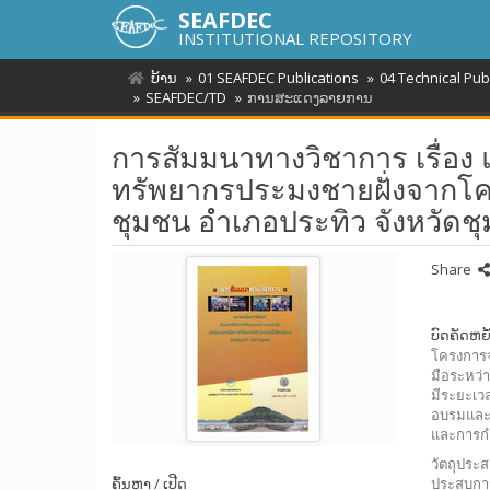
SEAFDEC
INSTITUTIONAL REPOSITORY
ບ້ານ
01 SEAFDEC Publications
04 Technical Pu
SEAFDEC/TD
ການສະແດງລາຍການ
การสัมมนาทางวิชาการ เรื่อ
ทรัพยากรประมงชายฝั่งจากโ
ชุมชน อำเภอประทิว จังหวัดช
Share
ບົດຄັດຫຍໍ
โครงการจ
มือระหว่
มีระยะเว
อบรมและก
และการก
วัตถุประ
ຄົ້ນຫາ / ເປີດ
ประสบการ