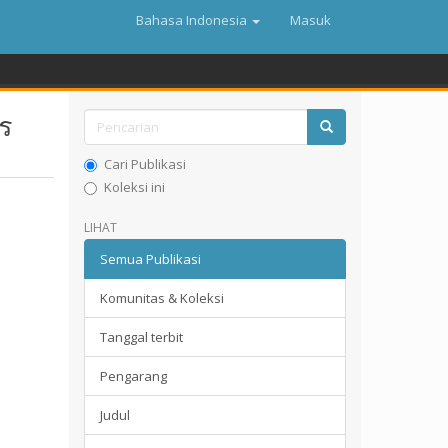
Bahasa Indonesia
Masuk
ร
Cari Publikasi
Koleksi ini
LIHAT
Semua Publikasi
Komunitas & Koleksi
Tanggal terbit
Pengarang
Judul