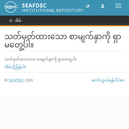
SEAFDEC
အညွှန်
INSTITUTIONAL REPOSITORY
ကို
ပြောင်
အိမ်
ပါ။
သတ်မှတ်ထားသော စာမျက်နှာကို ရှာ
မတွေ့ပါ။
သတ်မှတ်ထားသော စာမျက်နှာကို ရှာမတွေ့ပါ။
အိမ်သို့ပြန်ပါ။
©
SEAFDEC
2026
ဆက်သွယ်ရန်လိပ်စာ