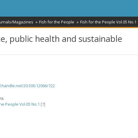
ournals/Magazines
Fish for the People
Fish for the People Vol.05 No.1
, public health and sustainable
dl.handle.net/20.500.12066/722
ons
the People Vol.05 No.1
[7]