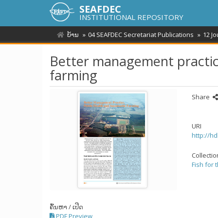
SEAFDEC
INSTITUTIONAL REPOSITORY
ບ້ານ
04 SEAFDEC Secretariat Publications
12 J
Better management practice
farming
Share
URI
http://h
Collecti
Fish for 
ຄົ້ນຫາ / ເປີດ
PDF Preview