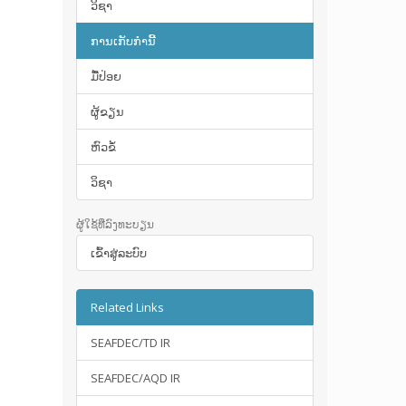
ວິຊາ
ການເກັບກໍານີ້
ມື້​ປ່ອຍ
ຜູ້ຂຽນ
ຫົວຂໍ້
ວິຊາ
ຜູ້ໃຊ້ທີ່ລົງທະບຽນ
ເຂົ້າ​ສູ່​ລະ​ບົບ
Related Links
SEAFDEC/TD IR
SEAFDEC/AQD IR