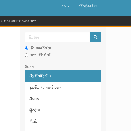
Lao
ເຂົ້າ​ສູ່​ລະ​ບົບ
ການສະແດງລາຍການ
ຄົ້ນຫາເວັບໄຊ
ການເກັບກໍານີ້
ຄົ້ນຫາ
ຄັງເກັບທັງໝົດ
ຊຸມຊົນ / ການເກັບກໍາ
ມື້​ປ່ອຍ
ຜູ້ຂຽນ
ຫົວຂໍ້