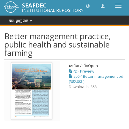
SEAFDEC
បិទបើក
INSTITUTIONAL REPOSITORY
ការ
រុករក
ការបង្ហាញធាតុ
Better management practice,
public health and sustainable
farming
រកមើល / បើក
Open
PDF Preview
sp5-1Better management.pdf
(382.0Kb)
Downloads: 868