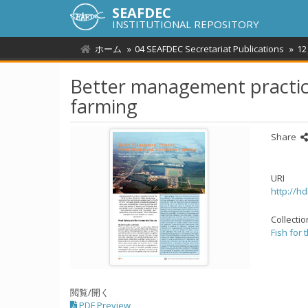
SEAFDEC
INSTITUTIONAL REPOSITORY
ホーム
04 SEAFDEC Secretariat Publications
12
Better management practice
farming
Share
URI
http://h
Collecti
Fish for 
閲覧/開く
PDF Preview