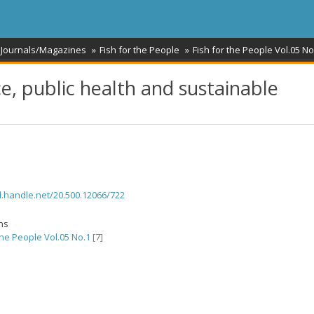
 Journals/Magazines
Fish for the People
Fish for the People Vol.05 No
, public health and sustainable
dl.handle.net/20.500.12066/722
ons
the People Vol.05 No.1
[7]