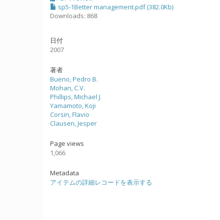
sp5-1Better management.pdf (382.0Kb)
Downloads: 868
日付
2007
著者
Bueno, Pedro B.
Mohan, C.V.
Phillips, Michael J.
Yamamoto, Koji
Corsin, Flavio
Clausen, Jesper
Page views
1,066
Metadata
アイテムの詳細レコードを表示する