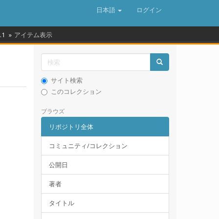
日本語
ログイン
.1
アイテム表示
サイト検索
このコレクション
ブラウズ
リポジトリ全体
コミュニティ/コレクション
公開日
著者
タイトル