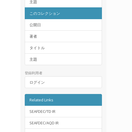
主題
このコレクション
公開日
著者
タイトル
主題
登録利用者
ログイン
Related Links
SEAFDEC/TD IR
SEAFDEC/AQD IR