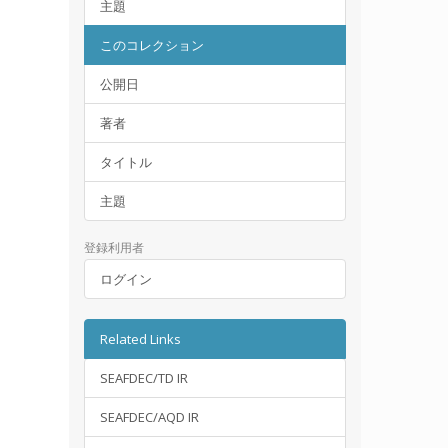
主題
このコレクション
公開日
著者
タイトル
主題
登録利用者
ログイン
Related Links
SEAFDEC/TD IR
SEAFDEC/AQD IR