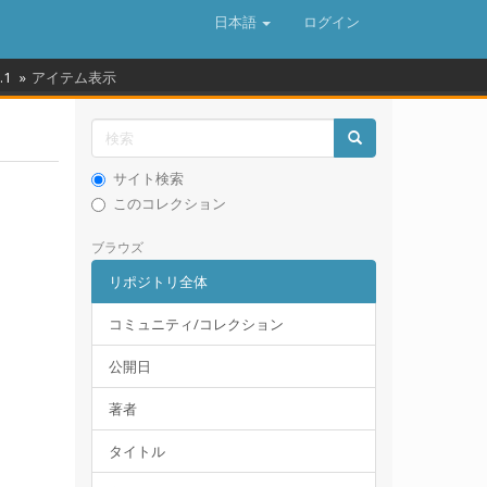
日本語
ログイン
.1
アイテム表示
サイト検索
このコレクション
ブラウズ
リポジトリ全体
コミュニティ/コレクション
公開日
著者
タイトル