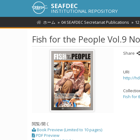
SEAFDEC
INSTITUTIONAL REPOSITORY
ホーム
04 SEAFDEC Secretariat Publications
12
Fish for the People Vol.9 No
Share
URI
http://h
Collecti
Fish for 
閲覧/開く
Book Preview (Limited to 10 pages)
PDF Preview