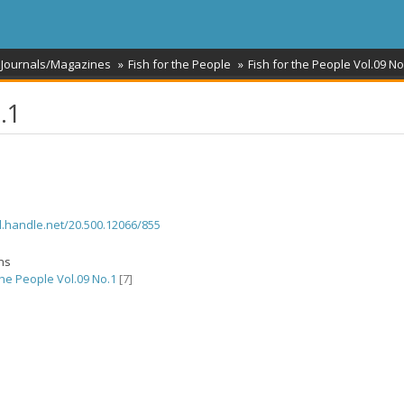
 Journals/Magazines
Fish for the People
Fish for the People Vol.09 No
.1
dl.handle.net/20.500.12066/855
ons
the People Vol.09 No.1
[7]