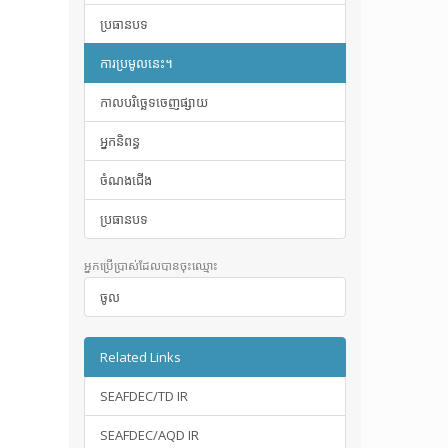
ប្រធានបទ
ការប្រមូលនេះ។
កាលបរិច្ឆេទចេញផ្សាយ
អ្នកនិពន្ធ
ចំណងជើង
ប្រធានបទ
អ្នកប្រើប្រាស់ដែលបានចុះឈ្មោះ
ចូល
Related Links
SEAFDEC/TD IR
SEAFDEC/AQD IR