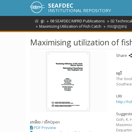
SEAFDEC
INSTITUTIONAL REPOSITORY
ផ្ទះ
08 SEAFDEC/MFRD Publications
02 Technica
Maximizing Utilization of Fish Catch
ការបង្ហាញធាតុ
Maximising utilization of fi
Share
អរូបី
The book
Southeas
URI
http://h
Suggeste
Goh, K. H
រកមើល / បើក
Open
Maximisi
PDF Preview
Departme