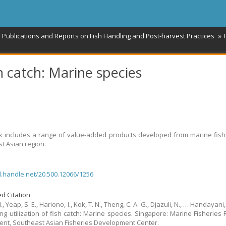
l Publications and Reports on Fish Handling and Post-harvest Practices
sh catch: Marine species
 includes a range of value-added products developed from marine fish
t Asian region.
dl.handle.net/20.500.12066/1256
d Citation
., Yeap, S. E., Hariono, I., Kok, T. N., Theng, C. A. G., Djazuli, N., … Handayani, 
ng utilization of fish catch: Marine species. Singapore: Marine Fisheries
nt, Southeast Asian Fisheries Development Center.