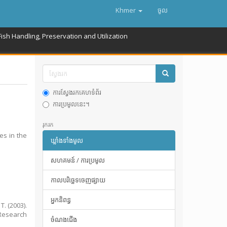
Khmer
ចូល
Fish Handling, Preservation and Utilization
ការស្វែងរកគេហទំព័រ
ការប្រមូលនេះ។
រុករក
es in the
ឃ្លាំងទាំងមូល
សហគមន៍ / ការប្រមូល
កាលបរិច្ឆេទចេញផ្សាយ
អ្នកនិពន្ធ
T. (2003).
 Research
ចំណងជើង