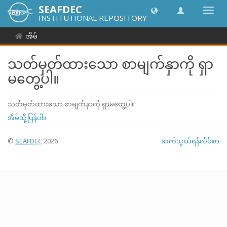
SEAFDEC
အညွှန်
INSTITUTIONAL REPOSITORY
ကို
ပြောင်
အိမ်
ပါ။
သတ်မှတ်ထားသော စာမျက်နှာကို ရှာ
မတွေ့ပါ။
သတ်မှတ်ထားသော စာမျက်နှာကို ရှာမတွေ့ပါ။
အိမ်သို့ပြန်ပါ။
©
SEAFDEC
2026
ဆက်သွယ်ရန်လိပ်စာ