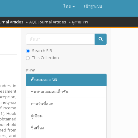
ไทย
เข้าสู่ระบบ
urnal Articles
AQD Journal Articles
ดูรายการ
Search SIR
This Collection
หมวด
ทั้งหมดของ SIR
enders in
ssessment
ชุมชนและคอลเล็กชัน
oncepcion,
inety-six
ตามวันที่ออก
of income
1.). Hook
ผู้เขียน
 obtained
ousehold
ชื่อเรื่อง
ined from
ners, and