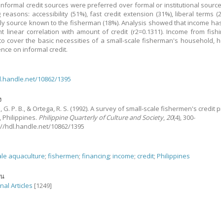
 Informal credit sources were preferred over formal or institutional source
g reasons: accessibility (51%), fast credit extension (31%), liberal terms (
ly source known to the fisherman (18%). Analysis showed that income has
ant linear correlation with amount of credit (r2=0.1311). Income from fishi
o cover the basic necessities of a small-scale fisherman's household, 
ce on informal credit.
dl.handle.net/10862/1395
ง
G. P. B., & Ortega, R. S.
(1992).
A survey of small-scale fishermen's credit p
, Philippines.
Philippine Quarterly of Culture and Society
,
20
(4), 300-
p://hdl.handle.net/10862/1395
ale aquaculture
;
fishermen
;
financing
;
income
;
credit
;
Philippines
ัน
nal Articles
[1249]