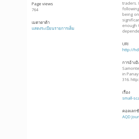
traders.
Page views
followin
764
being on
signific
เมตาดาต้า
enough t
แสดงระเบียนรายการเต็ม
dependen
URI
http://h
การอ้างอิ
Samonte, 
in Panay
316. htt
เรื่อง
small-sc
คอลเลกช
AQD Jour