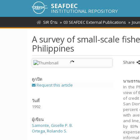
SEAFDEC
INSTITUTIONAL REPOSITORY
SIR บ้าน
03 SEAFDEC External Publications
Jour
A survey of small-scale fish
Philippines
Share
ดู/
เปิด
นามธรร
Request this article
In the P
view of 
of credit
วันที่
San Dion
1992
percent 
with ave
ผู้เขียน
and line
Samonte, Giselle P. B.
by 83% 
Ortega, Rolando S.
expenses
informal