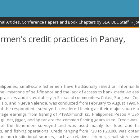
nal Articles, Conference Papers and Book Chapters by SEAFDEC Staff
Jo
ermen's credit practices in Panay,
ม
hilippines, small-scale fishermen have traditionally relied on informal l
the limitations of self-finance and the lack of access to bank credit. An a
 practices and its availability in 5 coastal communities: Culasi, San Jose, C
isio, and Nueva Valencia, was conducted from February to August 1990. N
of the respondents surveyed considered fishing as their major source 
rage earnings from fishing of P1982/month (25 Philippines Pesos = US$
, gill net, jigger, and spear are the common fishing gears used. Credit was
of the fishermen surveyed and was used mainly for food and h
, and fishing operations. Credit ranging from P20 to P20,000 was obta
 or non-institutional sources, such as relatives, friends, small store ow