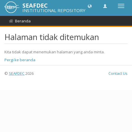
SEAFDEC
Lipat
INSTITUTIONAL REPOSITORY
navig
Beranda
Halaman tidak ditemukan
Kita tidak dapat menemukan halaman yang anda minta.
Pergi ke beranda
©
SEAFDEC
2026
Contact Us