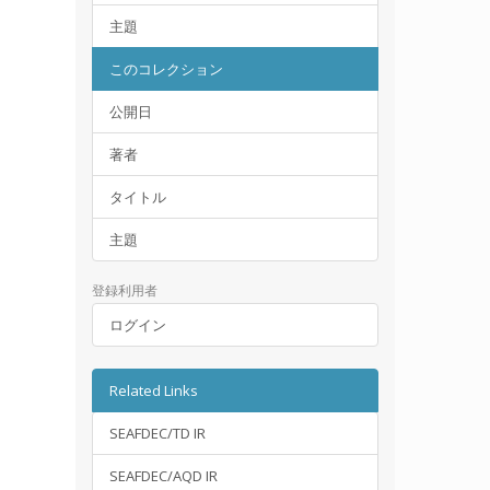
主題
このコレクション
公開日
著者
タイトル
主題
登録利用者
ログイン
Related Links
SEAFDEC/TD IR
SEAFDEC/AQD IR