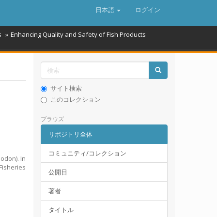
日本語
ログイン
s
Enhancing Quality and Safety of Fish Products
サイト検索
このコレクション
ブラウズ
リポジトリ全体
コミュニティ/コレクション
odon). In
isheries
公開日
著者
タイトル