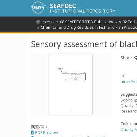
SEAFDEC
INSTITUTIONAL REPOSITORY
ホーム
08 SEAFDEC/MFRD Publications
02 Tech
Chemical and Drug Residues in Fish and Fish Produc
Sensory assessment of blac
Share
URI
http://h
Suggeste
Sophonph
Quality 
Research
Collecti
閲覧/開く
Quality 
PDF Preview