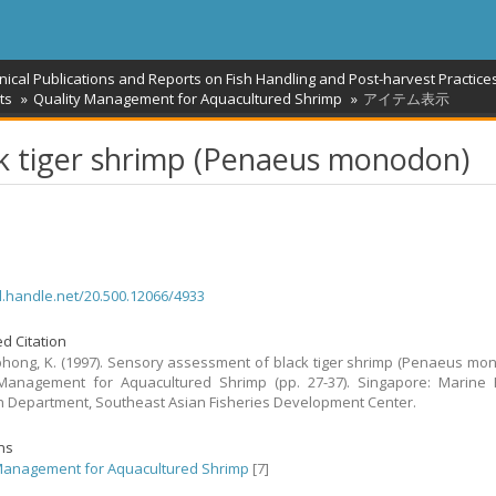
nical Publications and Reports on Fish Handling and Post-harvest Practice
ts
Quality Management for Aquacultured Shrimp
アイテム表示
k tiger shrimp (Penaeus monodon)
dl.handle.net/20.500.12066/4933
d Citation
ong, K. (1997). Sensory assessment of black tiger shrimp (Penaeus mon
Management for Aquacultured Shrimp (pp. 27-37). Singapore: Marine F
 Department, Southeast Asian Fisheries Development Center.
ons
Management for Aquacultured Shrimp
[7]