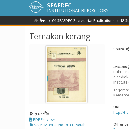
SEAFDEC
INSTITUTIONAL REPOSITORY
ບ້ານ
04 SEAFDEC Secretariat Publications
18 S
Ternakan kerang
Share
ລາຍລະອ
Buku Pa
disediak
Institut
Terjema
Kementer
URI
http://h
ຄົ້ນຫາ / ເປີດ
PDF Preview
Other ve
SAFIS Manual No. 30 (1.198Mb)