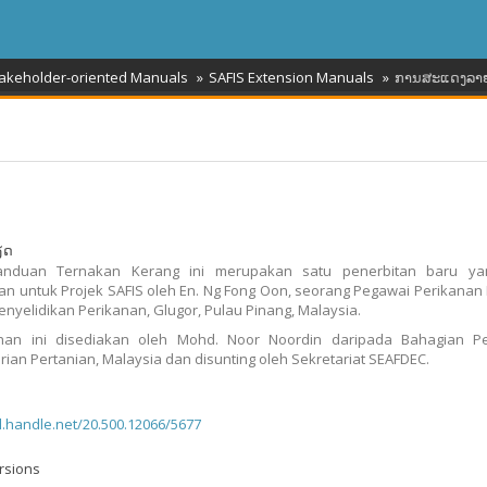
takeholder-oriented Manuals
SAFIS Extension Manuals
ການສະແດງລາ
ຽດ
nduan Ternakan Kerang ini merupakan satu penerbitan baru ya
an untuk Projek SAFIS oleh En. Ng Fong Oon, seorang Pegawai Perikanan
 Penyelidikan Perikanan, Glugor, Pulau Pinang, Malaysia.
han ini disediakan oleh Mohd. Noor Noordin daripada Bahagian Pe
ian Pertanian, Malaysia dan disunting oleh Sekretariat SEAFDEC.
dl.handle.net/20.500.12066/5677
rsions