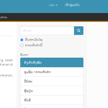
Lao
ເຂົ້າ​ສູ່​ລະ​ບົບ
ຍການ
ຄົ້ນຫາເວັບໄຊ
ການເກັບກໍານີ້
ຄົ້ນຫາ
ng telah
ຄັງເກັບທັງໝົດ
 Kanan di
ຊຸມຊົນ / ການເກັບກໍາ
rikanan,
ມື້​ປ່ອຍ
ຜູ້ຂຽນ
ຫົວຂໍ້