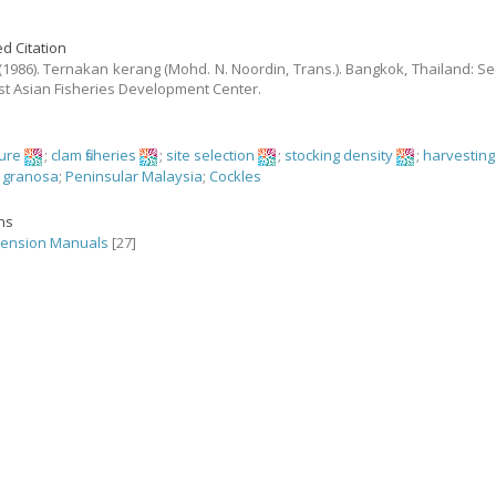
d Citation
. (1986). Ternakan kerang (Mohd. N. Noordin, Trans.). Bangkok, Thailand: Sec
t Asian Fisheries Development Center.
ture
;
clam fisheries
;
site selection
;
stocking density
;
harvesting
 granosa
;
Peninsular Malaysia
;
Cockles
ons
tension Manuals
[27]