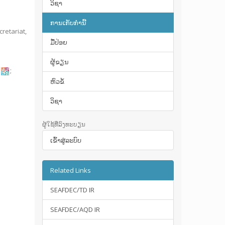
ວິຊາ
ການເກັບກໍານີ້
retariat,
ມື້​ປ່ອຍ
ຜູ້ຂຽນ
;
ຫົວຂໍ້
ວິຊາ
ຜູ້ໃຊ້ທີ່ລົງທະບຽນ
ເຂົ້າ​ສູ່​ລະ​ບົບ
Related Links
SEAFDEC/TD IR
SEAFDEC/AQD IR