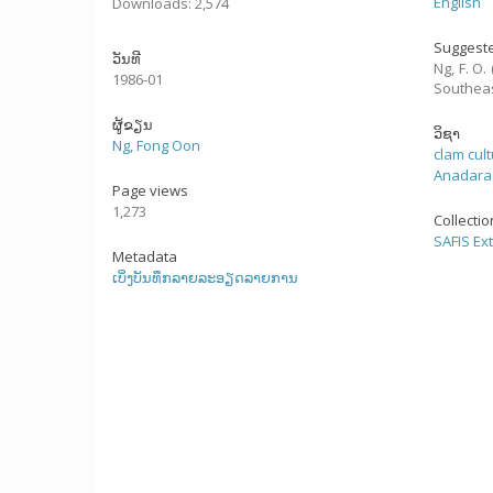
English
Downloads: 2,574
Suggeste
ວັນທີ
Ng, F. O
1986-01
Southeas
ຜູ້ຂຽນ
ວິຊາ
Ng, Fong Oon
clam cul
Anadara
Page views
1,273
Collecti
SAFIS Ex
Metadata
ເບິ່ງບັນທຶກລາຍລະອຽດລາຍການ