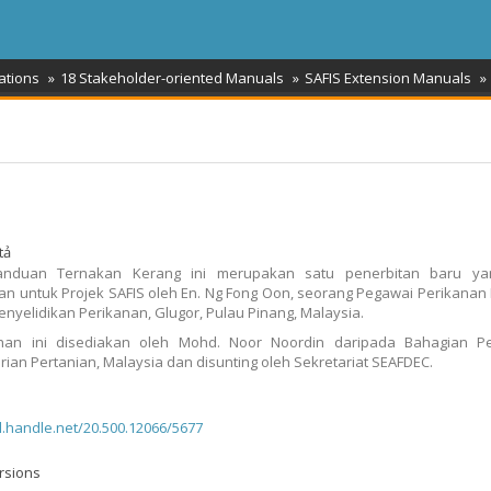
ations
18 Stakeholder-oriented Manuals
SAFIS Extension Manuals
tả
nduan Ternakan Kerang ini merupakan satu penerbitan baru ya
an untuk Projek SAFIS oleh En. Ng Fong Oon, seorang Pegawai Perikanan
 Penyelidikan Perikanan, Glugor, Pulau Pinang, Malaysia.
han ini disediakan oleh Mohd. Noor Noordin daripada Bahagian Pe
ian Pertanian, Malaysia dan disunting oleh Sekretariat SEAFDEC.
dl.handle.net/20.500.12066/5677
rsions