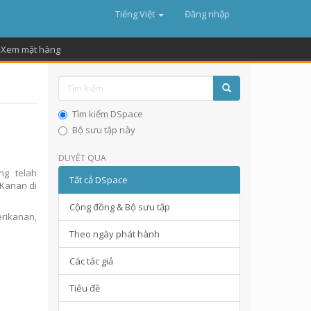
Tiếng Việt
Đăng nhập
Xem mặt hàng
Tìm kiếm DSpace
Bộ sưu tập này
DUYỆT QUA
ng telah
Tất cả DSpace
 Kanan di
Cộng đồng & Bộ sưu tập
rikanan,
Theo ngày phát hành
Các tác giả
Tiêu đề