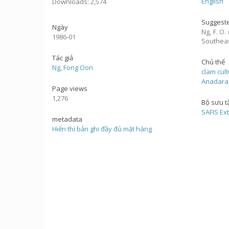
English
Downloads: 2,574
Suggeste
Ngày
Ng, F. O
1986-01
Southeas
Tác giả
Chủ thể
Ng, Fong Oon
clam cul
Anadara
Page views
1,276
Bộ sưu t
SAFIS Ex
metadata
Hiển thị bản ghi đầy đủ mặt hàng