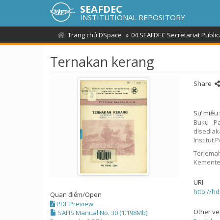
SEAFDEC
INSTITUTIONAL REPOSITORY
Trang chủ DSpace
04 SEAFDEC Secretariat Public
Ternakan kerang
Share
Sự miêu 
Buku Pa
disediak
Institut
Terjema
Kementer
URI
http://h
Quan điểm/
Open
PDF Preview
Other ve
SAFIS Manual No. 30 (1.198Mb)