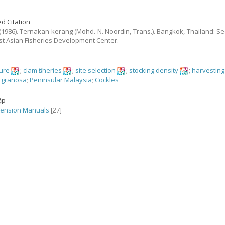
d Citation
. (1986). Ternakan kerang (Mohd. N. Noordin, Trans.). Bangkok, Thailand: Sec
t Asian Fisheries Development Center.
ture
;
clam fisheries
;
site selection
;
stocking density
;
harvesting
 granosa
;
Peninsular Malaysia
;
Cockles
ập
tension Manuals
[27]