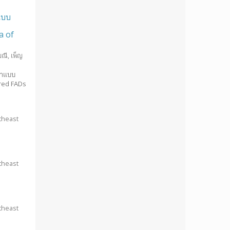
แบบ
a of
ณี, เพ็ญ
ลาแบบ
red FADs
theast
theast
theast