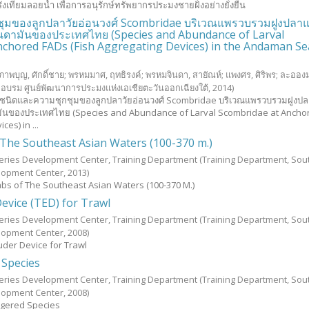
เทียมลอยน้ำ เพื่อการอนุรักษ์ทรัพยากรประมงชายฝั่งอย่างยั่งยืน
ุมของลูกปลาวัยอ่อนวงศ์ Scombridae บริเวณแพรวบรวมฝูงปลา
ันดามันของประเทศไทย (Species and Abundance of Larval
nchored FADs (Fish Aggregating Devices) in the Andaman Se
ภาพบุญ, ศักดิ์ชาย
;
พรหมมาศ, ฤทธิรงค์
;
พรหมจินดา, สายัณห์
;
แพงศร, ศิริพร
;
ละอองม
กอบรม ศูนย์พัฒนาการประมงแห่งเอเชียตะวันออกเฉียงใต้,
2014
)
่อง ชนิดและความชุกชุมของลูกปลาวัยอ่อนวงศ์ Scombridae บริเวณแพรวบรวมฝูงป
มันของประเทศไทย (Species and Abundance of Larval Scombridae at Ancho
ces) in ...
The Southeast Asian Waters (100-370 m.)
heries Development Center, Training Department
(Training Department, Sou
elopment Center,
2013
)
bs of The Southeast Asian Waters (100-370 M.)
Device (TED) for Trawl
heries Development Center, Training Department
(Training Department, Sou
elopment Center,
2008
)
uder Device for Trawl
Species
heries Development Center, Training Department
(Training Department, Sou
elopment Center,
2008
)
ngered Species