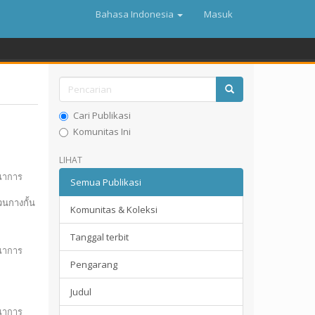
Bahasa Indonesia
Masuk
Cari Publikasi
Komunitas Ini
LIHAT
ฒนาการ
Semua Publikasi
นกางกั้น
Komunitas & Koleksi
Tanggal terbit
ฒนาการ
Pengarang
Judul
ฒนาการ