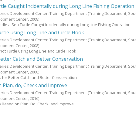
tle Caught Incidentally during Long Line Fishing Operation
heries Development Center, Training Department
(Training Department, Sou
elopment Center,
2008
)
dle a Sea Turtle Caught Incidentally during Long Line Fishing Operation
urtle using Long Line and Circle Hook
heries Development Center, Training Department
(Training Department, Sou
elopment Center,
2008
)
not Turtle using Long Line and Circle Hook
Better Catch and Better Conservation
heries Development Center, Training Department
(Training Department, Sou
elopment Center,
2008
)
k for Better Catch and Better Conservation
 Plan, do, Check and Improve
heries Development Center, Training Department
(Training Department, Sou
elopment Center,
2016
)
s Based on Plan, Do, Check, and Improve