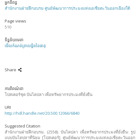
អ្នកនិពន្ធ
สำนักงานฝ่ายฝึกอบรม ศูนย์พัฒนาการประมงแห่งเอเชียตะวันออกเฉียงใต้
Page views
510
ទិន្នន័យមេតា
មើលកំណត់ត្រាលម្អិតនៃធាតុ
Share
ការពិពណ៌នា
โปสเตอร์ชุด บันไดปลา เพื่อทรัพยากรประมงที่ยั่งยืน
URI
http://hdl.handle.net/20.500.12066/6840
Suggested Citation
สำนักงานฝ่ายฝึกอบรม. (2558). บันไดปลา เพื่อทรัพยากรประมงที่ยั่งยืน: รูป
แบบบันไดปลาที่นิยม [โปสเตอร์]. ศูนย์พัฒนาการประมงแห่งเอเชียตะวันออก