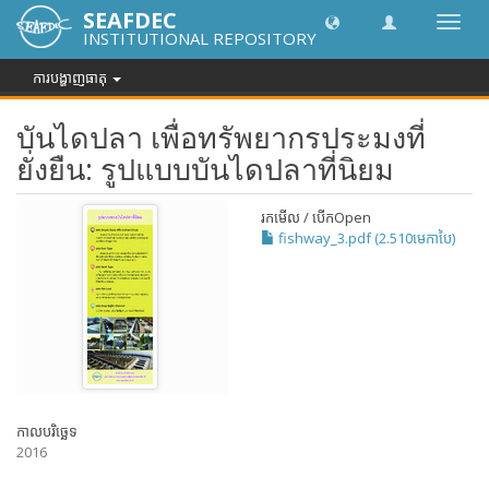
SEAFDEC
បិទបើក
INSTITUTIONAL REPOSITORY
ការ
រុករក
ការបង្ហាញធាតុ
บันไดปลา เพื่อทรัพยากรประมงที่
ยั่งยืน: รูปแบบบันไดปลาที่นิยม
រកមើល / បើក
Open
fishway_3.pdf (2.510មេកាបៃ)
កាលបរិច្ឆេទ
2016