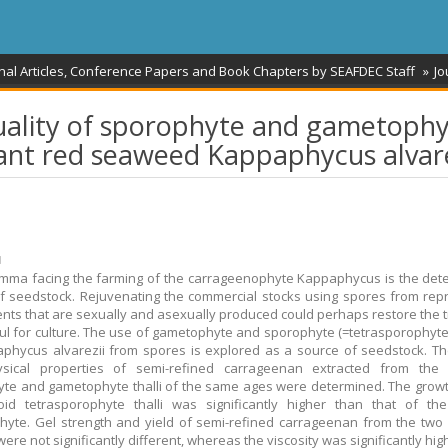
nal Articles, Conference Papers and Book Chapters by SEAFDEC Staff
Jo
ality of sporophyte and gametoph
ant red seaweed Kappaphycus alvare
ม
mma facing the farming of the carrageenophyte Kappaphycus is the dete
of seedstock. Rejuvenating the commercial stocks using spores from rep
ents that are sexually and asexually produced could perhaps restore the tr
ul for culture. The use of gametophyte and sporophyte (=tetrasporophyt
phycus alvarezii from spores is explored as a source of seedstock. T
sical properties of semi-refined carrageenan extracted from the r
te and gametophyte thalli of the same ages were determined. The growt
oid tetrasporophyte thalli was significantly higher than that of th
yte. Gel strength and yield of semi-refined carrageenan from the two l
re not significantly different, whereas the viscosity was significantly hig