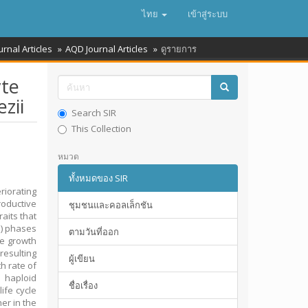
ไทย
เข้าสู่ระบบ
urnal Articles
AQD Journal Articles
ดูรายการ
yte
zii
Search SIR
This Collection
หมวด
ทั้งหมดของ SIR
riorating
roductive
ชุมชนและคอลเล็กชัน
aits that
e) phases
ตามวันที่ออก
he growth
esulting
ผู้เขียน
h rate of
e haploid
ชื่อเรื่อง
ife cycle
her in the