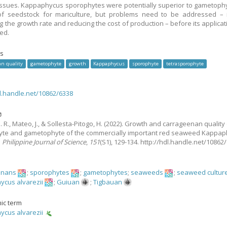
tissues. Kappaphycus sporophytes were potentially superior to gametoph
of seedstock for mariculture, but problems need to be addressed – i
g the growth rate and reducing the cost of production – before its applicat
zed.
s
an quality
gametophyte
growth
Kappaphycus
sporophyte
tetrasporophyte
dl.handle.net/10862/6338
ง
 R., Mateo, J., & Sollesta-Pitogo, H.
(2022).
Growth and carrageenan quality 
yte and gametophyte of the commercially important red seaweed Kappa
.
Philippine Journal of Science
,
151
(S1), 129-134. http://hdl.handle.net/10862
enans
;
sporophytes
;
gametophytes
;
seaweeds
;
seaweed cultur
cus alvarezii
;
Guiuan
;
Tigbauan
ic term
cus alvarezii