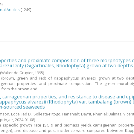
ัน
nal Articles
[1249]
perties and proximate composition of three morphotypes 
rezii Doty (Gigartinales, Rhodophyta) grown at two depths
(Walter de Gruyter,
1995
)
(brown, green and red) of Kappaphycus alvarezii grown at two dep
rageenan properties and proximate composition. The green morpho
t from the brown and ...
 carrageenan properties, and resistance to disease and epi
ppaphycus alvarezii (Rhodophyta) var. tambalang (brown) t
rm-sourced seaweeds
mson, Edcel Jed D.
;
Sollesta-Pitogo, Hananiah
;
Dayrit, Rheniel
;
Balinas, Vicent
Springer,
2024-01-08
)
(specific growth rate [SGR] and biomass yield), carrageenan propertie
 strength), and disease and pest incidence were compared between Ka