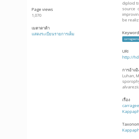
diploid 
source 
Page views
improvin
1,070
be reali
เมตาดาต้า
Keyword
แสดงระเบียนรายการเต็ม
carrageen
URI
http://h
การอ้างอิ
Luhan, M.
sporoph
alvarezii
เรื่อง
carrage
Kappaphy
Taxonom
Kappaphy