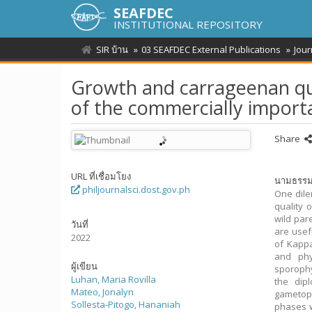
SEAFDEC
INSTITUTIONAL REPOSITORY
SIR บ้าน
03 SEAFDEC External Publications
Jour
Growth and carrageenan qu
of the commercially import
Share
URL ที่เชื่อมโยง
นามธรร
philjournalsci.dost.gov.ph
One dile
quality 
wild par
วันที่
are usef
2022
of Kappa
and phy
ผู้เขียน
sporophy
Luhan, Maria Rovilla
the dipl
Mateo, Jonalyn
gametoph
Sollesta-Pitogo, Hananiah
phases we