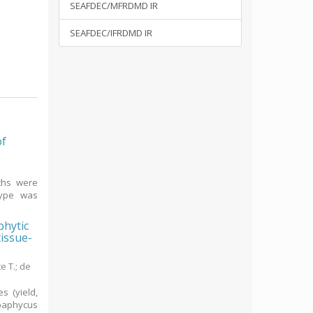
SEAFDEC/MFRDMD IR
SEAFDEC/IFRDMD IR
of
ths were
type was
phytic
issue-
e T.
;
de
s (yield,
ppaphycus