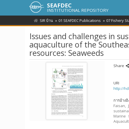
SEAFDEC
INSTITUTIONAL REPOSITORY
SIR บ้าน
01 SEAFDEC Publications
07 Fishery St
Issues and challenges in su
aquaculture of the Southeas
resources: Seaweeds
Share
URI
http://h
การอ้างอิ
Faisan, 
sustaina
Marine 
Aquacult