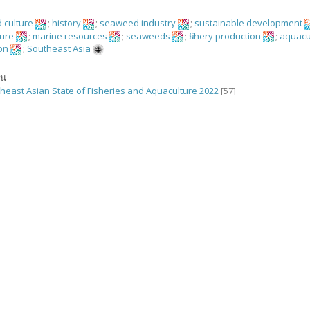
 culture
;
history
;
seaweed industry
;
sustainable development
ture
;
marine resources
;
seaweeds
;
fishery production
;
aquacu
on
;
Southeast Asia
ัน
heast Asian State of Fisheries and Aquaculture 2022
[57]