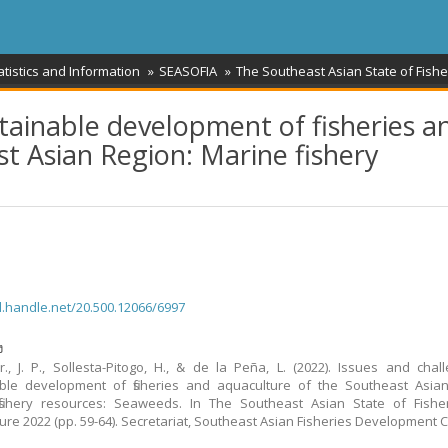
atistics and Information
SEASOFIA
The Southeast Asian State of Fish
stainable development of fisheries a
t Asian Region: Marine fishery
dl.handle.net/20.500.12066/6997
ง
Jr., J. P., Sollesta-Pitogo, H., & de la Peña, L. (2022). Issues and chal
ble development of fisheries and aquaculture of the Southeast Asian
fishery resources: Seaweeds. In The Southeast Asian State of Fishe
ure 2022 (pp. 59-64). Secretariat, Southeast Asian Fisheries Development C