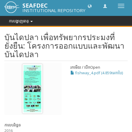
SEAFDEC
បិទបើក
INSTITUTIONAL REPOSITORY
ការ
រុករក
ការបង្ហាញធាតុ
บันไดปลา เพื่อทรัพยากรประมงที่
ยั่งยืน: โครงการออกแบบและพัฒนา
บันไดปลา
រកមើល / បើក
Open
fishway_4.pdf (4.859មេកាបៃ)
កាលបរិច្ឆេទ
2016