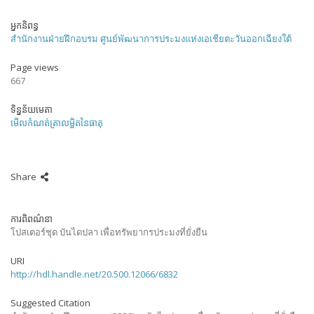
អ្នកនិពន្ធ
สำนักงานฝ่ายฝึกอบรม ศูนย์พัฒนาการประมงแห่งเอเชียตะวันออกเฉียงใต้
Page views
667
ទិន្នន័យមេតា
មើលកំណត់ត្រាលម្អិតនៃធាតុ
Share
ការពិពណ៌នា
โปสเตอร์ชุด บันไดปลา เพื่อทรัพยากรประมงที่ยั่งยืน
URI
http://hdl.handle.net/20.500.12066/6832
Suggested Citation