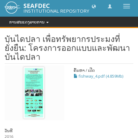
SEAFDEC
Toggl
INSTITUTIONAL REPOSITORY
navig
ການສະແດງລາຍການ
บันไดปลา เพื่อทรัพยากรประมงที่
ยั่งยืน: โครงการออกแบบและพัฒนา
บันไดปลา
ຄົ້ນຫາ / ເປີດ
fishway_4.pdf (4.859Mb)
ວັນທີ
2016